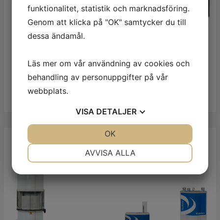
funktionalitet, statistik och marknadsföring.
Genom att klicka på "OK" samtycker du till
dessa ändamål.
Läs mer om vår användning av cookies och
Tryckgivare
behandling av personuppgifter på vår
webbplats.
Läs mer
VISA
DETALJER
JA
NEJ
OK
JA
NEJ
NÖDVÄNDIG
INSTÄLLNINGAR
AVVISA ALLA
JA
NEJ
JA
NEJ
MARKNADSFÖRING
STATISTIK