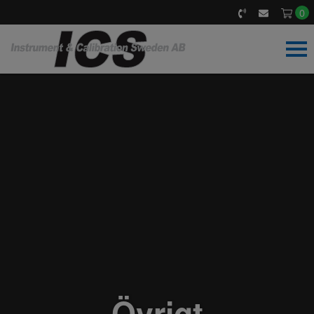
0
Hem
Våra Produkter
Kalibrering & Service
Ackreditering
Om oss
Övrigt
Nyhetsarkiv